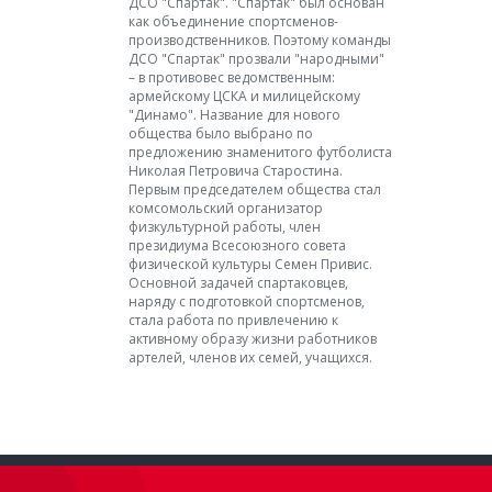
ДСО "Спартак". "Спартак" был основан
как объединение спортсменов-
производственников. Поэтому команды
ДСО "Спартак" прозвали "народными"
– в противовес ведомственным:
армейскому ЦСКА и милицейскому
"Динамо". Название для нового
общества было выбрано по
предложению знаменитого футболиста
Николая Петровича Старостина.
Первым председателем общества стал
комсомольский организатор
физкультурной работы, член
президиума Всесоюзного совета
физической культуры Семен Привис.
Основной задачей спартаковцев,
наряду с подготовкой спортсменов,
стала работа по привлечению к
активному образу жизни работников
артелей, членов их семей, учащихся.