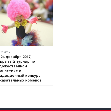
12.2017
-24 декабря 2017,
крытый турнир по
дожественной
мнастике и
адиционный конкурс
казательных номеров
erformance Cup", Москва
а
ём всех любителей
дожественной гимнастики 23-
декабря 2017 года на
крытом турнире по