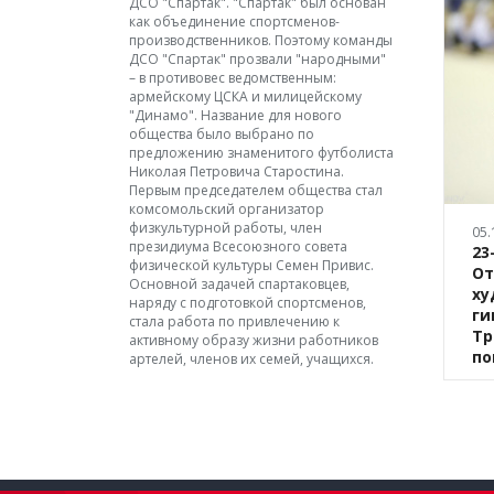
ДСО "Спартак". "Спартак" был основан
как объединение спортсменов-
производственников. Поэтому команды
ДСО "Спартак" прозвали "народными"
– в противовес ведомственным:
армейскому ЦСКА и милицейскому
"Динамо". Название для нового
общества было выбрано по
предложению знаменитого футболиста
Николая Петровича Старостина.
Первым председателем общества стал
комсомольский организатор
физкультурной работы, член
05.
президиума Всесоюзного совета
23
физической культуры Семен Привис.
От
Основной задачей спартаковцев,
ху
наряду с подготовкой спортсменов,
ги
стала работа по привлечению к
Тр
активному образу жизни работников
по
артелей, членов их семей, учащихся.
"P
М
Жд
ху
24 
От