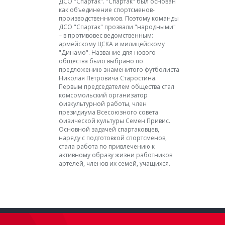
ДСО "Спартак". "Спартак" был основан
как объединение спортсменов-
производственников. Поэтому команды
ДСО "Спартак" прозвали "народными"
– в противовес ведомственным:
армейскому ЦСКА и милицейскому
"Динамо". Название для нового
общества было выбрано по
предложению знаменитого футболиста
Николая Петровича Старостина.
Первым председателем общества стал
комсомольский организатор
физкультурной работы, член
президиума Всесоюзного совета
физической культуры Семен Привис.
Основной задачей спартаковцев,
наряду с подготовкой спортсменов,
стала работа по привлечению к
активному образу жизни работников
артелей, членов их семей, учащихся.