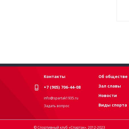
Контакты
Об обществе
Зал славы
+7 (905) 706-44-08
Новости
info@spartak1935.ru
Виды спорта
Задать вопрос
© Спортивный клуб «Спартак», 2012-2023