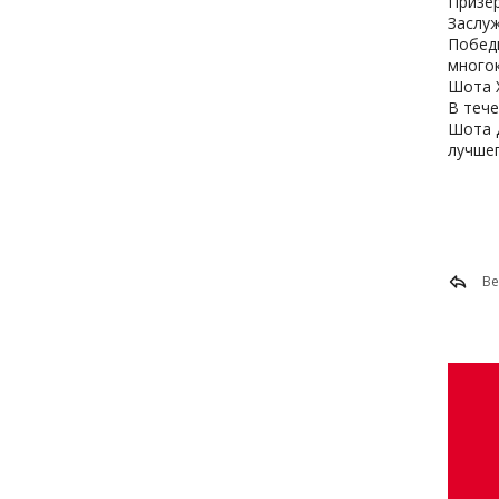
Призер
Заслу
Побед
много
Шота Х
В тече
Шота Д
лучшег
Ве