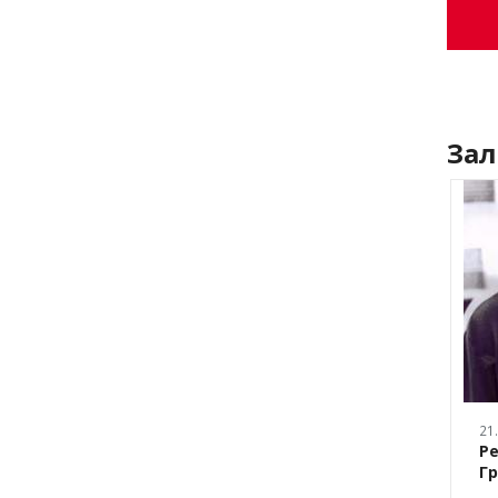
Зал
20.11.2017
21
еньевич
Лукьяненко Наталья
Р
Николаевна
Г