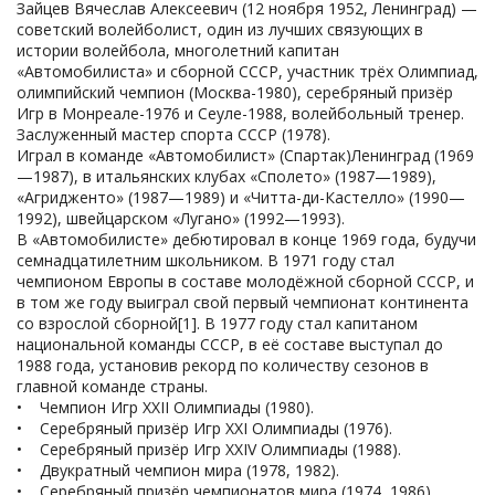
Зайцев Вячеслав Алексеевич (12 ноября 1952, Ленинград) —
советский волейболист, один из лучших связующих в
истории волейбола, многолетний капитан
«Автомобилиста» и сборной СССР, участник трёх Олимпиад,
олимпийский чемпион (Москва-1980), серебряный призёр
Игр в Монреале-1976 и Сеуле-1988, волейбольный тренер.
Заслуженный мастер спорта СССР (1978).
Играл в команде «Автомобилист» (Спартак)Ленинград (1969
—1987), в итальянских клубах «Сполето» (1987—1989),
«Агридженто» (1987—1989) и «Читта-ди-Кастелло» (1990—
1992), швейцарском «Лугано» (1992—1993).
В «Автомобилисте» дебютировал в конце 1969 года, будучи
семнадцатилетним школьником. В 1971 году стал
чемпионом Европы в составе молодёжной сборной СССР, и
в том же году выиграл свой первый чемпионат континента
со взрослой сборной[1]. В 1977 году стал капитаном
национальной команды СССР, в её составе выступал до
1988 года, установив рекорд по количеству сезонов в
главной команде страны.
• Чемпион Игр XXII Олимпиады (1980).
• Серебряный призёр Игр XXI Олимпиады (1976).
• Серебряный призёр Игр XXIV Олимпиады (1988).
• Двукратный чемпион мира (1978, 1982).
• Серебряный призёр чемпионатов мира (1974, 1986).