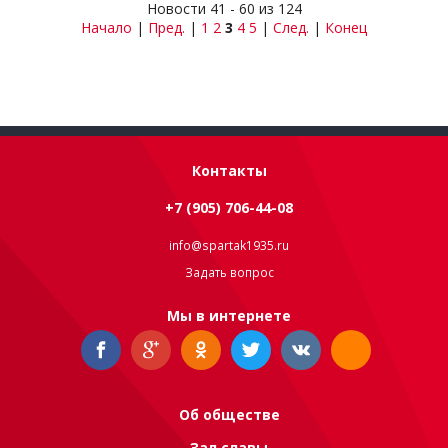
Новости 41 - 60 из 124
Начало
|
Пред.
|
1
2
3
4
5
|
След.
|
Конец
Контакты
+7 (905) 706-44-08
info@spartak1935.ru
Задать вопрос
Мы в интернете
Об обществе
Зал славы