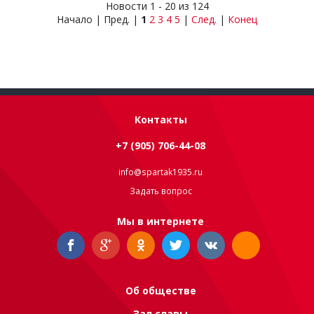
Новости 1 - 20 из 124
Начало | Пред. |
1
2
3
4
5
|
След.
|
Конец
Контакты
+7 (905) 706-44-08
info@spartak1935.ru
Задать вопрос
Мы в интернете
Об обществе
Зал славы