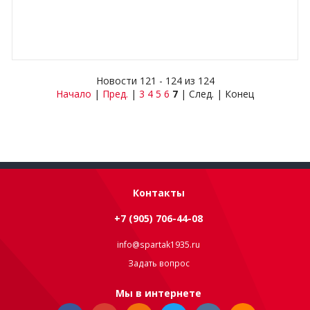
Новости 121 - 124 из 124
Начало
|
Пред.
|
3
4
5
6
7
| След. | Конец
Контакты
+7 (905) 706-44-08
info@spartak1935.ru
Задать вопрос
Мы в интернете