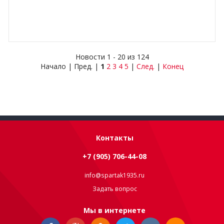
Новости 1 - 20 из 124
Начало | Пред. |
1
2
3
4
5
|
След.
|
Конец
Контакты
+7 (905) 706-44-08
info@spartak1935.ru
Задать вопрос
Мы в интернете