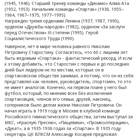
(1945, 1946). Старший тренер команды «Динамо» Алма-Ата
(1952, 1953). Начальник команды «Спартак» (1936, 1955–
1964, 1967–1975, 1977–1995).
Награжден тремя орденами Ленина (1937, 1987, 1990),
орденом «Дружбы народов» (1982), орденом «За заслуги
перед Отечеством» III степени (1995). Герой
Социалистического Труда (1990).
Наверное, нет в мире человека равного Николаю Петровичу Старостину. Согласитесь, что 60 с лишним лет быть ведомым «Спартака» - фантастический рекорд. И если к этому добавить, что Старостин с первых и до последних дней был лидером не по местам, которые он в спартаковском обществе занимал, а потому, что он из себя представлял как человек, руководитель, спортсмен, то это не имеет аналогов. Конечно, на первом плане у него был футбол, который, по мнению всех без исключения спартаковцев, членов его семьи, друзей, наконец, соперников было делом жизни Николая Петровича. Он начал играть в 1919 году в Москве в клубной команде Российского гимнастического общества, затем выступал за МКС, «Красную Пресню», «Пищевики», «Промкооперацию», «Дукат», а в 1935-1936 годах за «Спартак». В 1935 году секретарь ЦК ВЛКСМ Александр Косарев предложил Николаю Петровичу и еще ряду знаменитых мастеров создать новое спортобщество, в состав которого должны были войти не только команды, но и коллективы спортсменов-производственников артелей промкооперации. Название спортобщества было выбрано, безусловно, точно! Спартак – гладиатор, лидер борьбы с тиранией. В 30-е годы это было воспринято на «ура» не только в верхах, но и в широких народных массах. «Николай Петрович Старостин», — писал в своей книге страстный поклонник «Спартака», главный редактор еженедельника «Футбол-Хоккей» Лев Иванович Филатов, — «Истинный основатель спортобщества и футбольной команды. Но все, им сделанное, имеет далеко не «местное» спартаковское значение. Старостин был ярким, колоритным представителем отечественного руководителя. И как спортсмен, тренер, руководитель, публицист, непримиримо отстаивая свои взгляды и идеалы. Старостин способствовал развитию советского и российского спорта. Николай Петрович Старостин — фигура историческая. Правда, говорят, что героями не рождаются. В этом ряду могут быть исключительно Личности. Николай Петрович доказал это всей своей жизнью. Без него и сегодня немыслим «Спартак»! Его долгая трудовая жизнь стала подвигом и единственным примером в мировом и отечественном футболе. И его слова о том, что «Спартак» — это не Старостины, не Симонян, не Дасаев, и не Черенков — это значительно больше, это нечто, особенное, не подвластное словам и персонам. «Спартак» — это философия общественной нравственности, а Николай Петрович являлся её творцом и хранителем. И значимость этого сильного, смелого и умного человека России в многогранной жизни «Спартака» — велика и неповторима. Николай Петрович, на котором, собственно, держался футбольный "Спартак" никогда не афишировал своей роли в достижениях команды. В интервью СМИ неизменно подчеркивал роль футболистов, тренеров. И тактично уходил от ответа на вопросы, связанные с его вкладом в победы. На самом деле игрок он был на редкость способный, с характером. «Как-то я зашел на Стадион юных пионеров», – вспоминает в своей книге партнёр Старостина по сборной Москвы и СССР Михаил Якушин – «И увидел необычную картину. На поле в одиночестве тренировался Николай Старостин. Он без устали водил мяч, совершал с ним рывки, заканчивая их ударами по воротам. По существу, это была та самая индивидуальная тренировка, в необходимости которой мы столь безуспешно пытаемся убедить нынешних наших мастеров... Увлеченный зрелищем, я просидел всю его тренировку на трибуне, думая про себя, что так заниматься может человек, одержимый футболом. И проникся к нему с того времени глубоким уважением. Николай Старостин был типичным фланговым нападающим, славился неудержимым напором и сильными ударами. Особой хитрости в его игре не было, он шел с мячом, как правило, по прямой, что называется, напролом, и соперник, пугаясь неустрашимого форварда нередко просто отступал». Старостин обладал высокой культурой общения. И, практически не было людей, которые слышали от него резкие слова. Всех нас подкупала его демократичность, его доброта, – писал в своей книге «Футбол - только ли игра?» — заслуженный мастер спорта Никита Симонян – «Он употреблял власть только в крайнем случае, отчисляя игрока из команды. Но при этом никогда не унижал человеческого достоинства, разговаривал по-отечески: ему никогда не была безразлична судьба, в которую он должен вмешаться... Меня всю жизнь упрекали в мягкости. Но по сравнению с ним — я кремень. Когда требовал от него, как от начальника команды, применения санкций, он внимательно, сдвинув очки, смотрел на меня, будто видел впервые, и басил: «Слушай, Никит, я не знал, что ты такой жестокий, что можешь так ощетиниться». Его работа для любого может служить образцом отношения к делу. Не пропустил ни одной игры, ни одной поездки. Зубную щетку в сумку — и на самолет. Рассказывал, что ему звонит супруга Бескова и сообщает, что Константин Иванович себя плохо чувствует, поехать на игру не в состоянии и, вообще, говорит: «Николай Петрович, ему уже за шестьдесят, не мальчик...». Смеется: «Значит я еще ничего, Никит, а? Если о моем возрасте все забывают?». Николай Петрович, по общему мнению, обладал великолепным даром убеждения. Он в разговоре на любую тему, не «давил» на собеседников авторитетом, не действовал с позиции мэтра, а вел речь на равных, уважительно. И с помощью интеллекта, высокой культуры, профессионализма, наконец, чутья, свойственного Личностям, находил верное решение той или иной проблемы, И умело доказывал точность его точки зрения, оперируя фактами. Например, в конце семидесятых годов украинские футбольные руководители усиленно склоняли Федерацию футбола СССР, тренеров республиканских клубов к переводу чемпионата страны на систему «осень-весна». И именно Николай Старостин на специальном совещании разнес в пух и прах эту систему, при коей положение ряда команд, в том числе и киевлян, было более выгодным. Николай Петрович заявил: «Нет смысла всем без исключения «месить» грязь на полях в осенние и весенние месяцы. И делить один чемпионат на две части с большим зимним перерывом. В нашей стране в футбол надо играть летом». В определенной степени историческим надо назвать предложение Старостина, сделанное Олегу Романцеву. Многолетнего капитана футбольного «Спартака» после завершения игровой карьеры главный тренер Константин Бесков пригласил в команду мастеров на роль его помощника. Прийти в «Спартак» 2-м тренером? О чем, казалось, ещё мог мечтать молодой футболист. Однако Николай Петрович специально встретился с Олегом и сказал: «Действительно, это прекрасно работать в «Спартаке». Но я полагаю, что тебе сначала надо еще многое узнать о футболе, поучиться, затем поработать с командами 2-го эшелона. И если ты раскроешься как тренер, то со временем сможешь с максимальной отдачей трудиться в «Спартаке». Позднее Романцев, став уже известным тренером, в разговоре о Старостине, отметил, что поражен его видением человека, спортсмена. Ведь, действительно, все вышло по прогнозу Николая Петровича. И вот, в 1989 году, ни кто-нибудь, а Старостин называет кандидатом на пост главного тренера «Спартака» Олега Романцева. Можно только представить, насколько ходов, как гроссмейстер футбола, он видел, что должно произойти в будущем. И неоспорим факт, что великолепные выступления спартаковцев в прошлом веке неразрывно связаны с деятельностью Николая Петровича Старостина, принявшего также и огромное участие в воссоздании спортобщества «Спартак», упраздненного в 1987 году. Даже в период, когда братья Старостины были арестованы неизвестно за что… Сначала их обвиняли в терроризме, потом придумали кражу вагона с мануфактурой. Кому-то очень хотелось избавиться от Старостиных. Не велик секрет, что была дана команда «сверху». И следователи, не сумевшие найти улик, обвинили Старостиных в пропаганде буржуазного спорта. Людей, которые были преданы спорту советскому, за что еще до войны получили высокие государственные награды, звания. И Николая Старостина, ответственного секретаря (1935-1936 годы.), затем и председателя правления МГС "Спартак" (1937-1942 годы) отправили по маршруту Север, Урал, Сибирь, Дальний Восток. Но и ссылка не изменила Николая Старостина. Он работал в Комсомольске старшим тренером местного «Динамо» (1945-1946 годы), затем в алма-атинском «Динамо» (1952-1953 годы). А немного позже, когда с братьев сняли все обвинения, он вернулся в «Спартак». Николай Петрович был человеком, который нёс людям добро. Вряд ли найдутся люди, которые могут его в чем-то осуждать. Он занимал всякие посты, но никогда не кичился этим. Он не ставил себя выше других, что свойственно людям воспитанным. Старостин — пример ярчайший преданности «Спартаку». Он жил для него, помогал молодым, отстаивал интересы клуба, защищал в конфликтных ситуациях его честь. Безусловно, это, пожалуй, врожденные качества, присущие всем Старостиным. Николай Петрович был заботливой главой большой семьи. Нежно относился к супруге Антонине, с которой прожил полвека, дочерям — Елене и Евгении, к сестрам – Вере и Клавдии, к братьям — Александру, Андрею и Петру. Об этом можно судить на одном примере. На первый взгляд, не заметном, но потрясающем по глубине чувств Николая Петровича к близким. Однажды в Лужниках на матче «Спартака» с киевлянами пошел дождь. Николай Петрович, мгновенно оторвался от игры, глянул со скамейки запасных на трибуну, где гордо, без зонта, восседал Андрей. И через считанные секунды поднялся к брату и заботливо укрыл его плащом. Дочь, Елена, рассказывала: «Папа был добрым человеком, он любила дарить внучатам подарки... А когда моя дочка, Екатерина, вышла замуж за Сергея Королёва, внука легендарного космического конструктора, папа шутил: «Первый гол в космосе забьёт кто-то из моих правнуков!». Есть такая старая забавная история: Выступала как-то спартаковская команда за рубежом. Местный журналист решил записать её состав. Поинтересовался: «Кто играет правым защитником?». Ему говорят: «Старостин». «Центральным полузащитником?». «Старостин». «А рядом с ним кто?». «Старостин». «Правый край?». «Старостин». «Понял, — сказал он, — «Старостин – это по-русски значит – футболист». Четверо братьев Старостиных Николай, Александр, Андрей и Пётр – это целая эпоха в наше