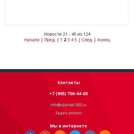
Новости 21 - 40 из 124
Начало
|
Пред.
|
1
2
3
4
5
|
След.
|
Конец
Контакты
+7 (905) 706-44-08
info@spartak1935.ru
Задать вопрос
Мы в интернете