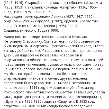
(1945, 1946). Старший тренер команды «Динамо» Алма-Ата
(1952, 1953). Начальник команды «Спартак» (1936, 1955–
1964, 1967–1975, 1977–1995).
Награжден тремя орденами Ленина (1937, 1987, 1990),
орденом «Дружбы народов» (1982), орденом «За заслуги
перед Отечеством» III степени (1995). Герой
Социалистического Труда (1990).
Наверное, нет в мире человека равного Николаю Петровичу Старостину. Согласитесь, что 60 с лишним лет быть ведомым «Спартака» - фантастический рекорд. И если к этому добавить, что Старостин с первых и до последних дней был лидером не по местам, которые он в спартаковском обществе занимал, а потому, что он из себя представлял как человек, руководитель, спортсмен, то это не имеет аналогов. Конечно, на первом плане у него был футбол, который, по мнению всех без исключения спартаковцев, членов его семьи, друзей, наконец, соперников было делом жизни Николая Петровича. Он начал играть в 1919 году в Москве в клубной команде Российского гимнастического общества, затем выступал за МКС, «Красную Пресню», «Пищевики», «Промкооперацию», «Дукат», а в 1935-1936 годах за «Спартак». В 1935 году секретарь ЦК ВЛКСМ Александр Косарев предложил Николаю Петровичу и еще ряду знаменитых мастеров создать новое спортобщество, в состав которого должны были войти не только команды, но и коллективы спортсменов-производственников артелей промкооперации. Название спортобщества было выбрано, безусловно, точно! Спартак – гладиатор, лидер борьбы с тиранией. В 30-е годы это было воспринято на «ура» не только в верхах, но и в широких народных массах. «Николай Петрович Старостин», — писал в своей книге страстный поклонник «Спартака», главный редактор еженедельника «Футбол-Хоккей» Лев Иванович Филатов, — «Истинный основатель спортобщества и футбольной команды. Но все, им сделанное, имеет далеко не «местное» спартаковское значение. Старостин был ярким, колоритным представителем отечественного руководителя. И как спортсмен, тренер, руководитель, публицист, непримиримо отстаивая свои взгляды и идеалы. Старостин способствовал развитию советского и российского спорта. Николай Петрович Старостин — фигура историческая. Правда, говорят, что героями не рождаются. В этом ряду могут быть исключительно Личности. Николай Петрович доказал это всей своей жизнью. Без него и сегодня немыслим «Спартак»! Его долгая трудовая жизнь стала подвигом и единственным примером в мировом и отечественном футболе. И его слова о том, что «Спартак» — это не Старостины, не Симонян, не Дасаев, и не Черенков — это значительно больше, это нечто, особенное, не подвластное словам и персонам. «Спартак» — это философия общественной нравственности, а Николай Петрович являлся её творцом и хранителем. И значимость этого сильного, смелого и умного человека России в многогранной жизни «Спартака» — велика и неповторима. Николай Петрович, на котором, собственно, держался футбольный "Спартак" никогда не афишировал своей роли в достижениях команды. В интервью СМИ неизменно подчеркивал роль футболистов, тренеров. И тактично уходил от ответа на вопросы, связанные с его вкладом в победы. На самом деле игрок он был на редкость способный, с характером. «Как-то я зашел на Стадион юных пионеров», – вспоминает в своей книге партнёр Старостина по сборной Москвы и СССР Михаил Якушин – «И увидел необычную картину. На поле в одиночестве тренировался Николай Старостин. Он без устали водил мяч, совершал с ним рывки, заканчивая их ударами по воротам. По существу, это была та самая индивидуальная тренировка, в необходимости которой мы столь безуспешно пытаемся убедить нынешних наших мастеров... Увлеченный зрелищем, я просидел всю его тренировку на трибуне, думая про себя, что так заниматься может человек, одержимый футболом. И проникся к нему с того времени глубоким уважением. Николай Старостин был типичным фланговым нападающим, славился неудержимым напором и сильными ударами. Особой хитрости в его игре не было, он шел с мячом, как правило, по прямой, что называется, напролом, и соперник, пугаясь неустрашимого форварда нередко просто отступал». Старостин обладал высокой культурой общения. И, практически не было людей, которые слышали от него резкие слова. Всех нас подкупала его демократичность, его доброта, – писал в своей книге «Футбол - только ли игра?» — заслуженный мастер спорта Никита Симонян – «Он употреблял власть только в крайнем случае, отчисляя игрока из команды. Но при этом никогда не унижал человеческого достоинства, разговаривал по-отечески: ему никогда не была безразлична судьба, в которую он должен вмешаться... Меня всю жизнь упрекали в мягкости. Но по сравнению с ним — я кремень. Когда требовал от него, как от начальника команды, применения санкций, он внимательно, сдвинув очки, смотрел на меня, будто видел впервые, и басил: «Слушай, Никит, я не знал, что ты такой жестокий, что можешь так ощетиниться». Его работа для любого может служить образцом отношения к делу. Не пропустил ни одной игры, ни одной поездки. Зубную щетку в сумку — и на самолет. Рассказывал, что ему звонит супруга Бескова и сообщает, что Константин Иванович себя плохо чувствует, поехать на игру не в состоянии и, вообще, говорит: «Николай Петрович, ему уже за шестьдесят, не мальчик...». Смеется: «Значит я еще ничего, Никит, а? Если о моем возрасте все забывают?». Николай Петрович, по общему мнению, обладал великолепным даром убеждения. Он в разговоре на любую тему, не «давил» на собеседников авторитетом, не действовал с позиции мэтра, а вел речь на равных, уважительно. И с помощью интеллекта, высокой культуры, профессионализма, наконец, чутья, свойственного Личностям, находил верное решение той или иной проблемы, И умело доказывал точность его точки зрения, оперируя фактами. Например, в конце семидесятых годов украинские футбольные руководители усиленно склоняли Федерацию футбола СССР, тренеров республиканских клубов к переводу чемпионата страны на систему «осень-весна». И именно Николай Старостин на специальном совещании разнес в пух и прах эту систему, при коей положение ряда команд, в том числе и киевлян, было более выгодным. Николай Петрович заявил: «Нет смысла всем без исключения «месить» грязь на полях в осенние и весенние месяцы. И делить один чемпионат на две части с большим зимним перерывом. В нашей стране в футбол надо играть летом». В определенной степени историческим надо назвать предложение Старостина, сделанное Олегу Романцеву. Многолетнего капитана футбольного «Спартака» после завершения игровой карьеры главный тренер Константин Бесков пригласил в команду мастеров на роль его помощника. Прийти в «Спартак» 2-м тренером? О чем, казалось, ещё мог мечтать молодой футболист. Однако Николай Петрович специально встретился с Олегом и сказал: «Действительно, это прекрасно работать в «Спартаке». Но я полагаю, что тебе сначала надо еще многое узнать о футболе, поучиться, затем поработать с командами 2-го эшелона. И если ты раскроешься как тренер, то со временем сможешь с максимальной отдачей трудиться в «Спартаке». Позднее Романцев, став уже известным тренером, в разговоре о Старостине, отметил, что поражен его видением человека, спортсмена. Ведь, действительно, все вышло по прогнозу Николая Петровича. И вот, в 1989 году, ни кто-нибудь, а Старостин называет кандидатом на пост главного тренера «Спартака» Олега Романцева. Можно только представить, насколько ходов, как гроссмейстер футбола, он видел, что должно произойти в будущем. И неоспорим факт, что великолепные выступления спартаковцев в прошлом веке неразрывно связаны с деятельностью Николая Петровича Старостина, принявшего также и огромное участие в воссоздании спортобщества «Спартак», упраздненного в 1987 году. Даже в период, когда братья Старостины были арестованы неизвестно за что… Сначала их обвиняли в терроризме, потом придумали кражу вагона с мануфактурой. Кому-то очень хотелось избавиться от Старостиных. Не велик секрет, что была дана команда «сверху». И следователи, не сумевшие найти улик, обвинили Старостиных в пропаганде буржуазного спорта. Людей, которые были преданы спорту советскому, за что еще до войны получили высокие государственные награды, звания. И Николая Старостина, ответственного секретаря (1935-1936 годы.), затем и председателя правления МГС "Спартак" (1937-1942 годы) отправили по маршруту Север, Урал, Сибирь, Дальний Восток. Но и ссылка не изменила Николая Старостина. Он работал в Комсомольске старшим тренером местного «Динамо» (1945-1946 годы), затем в алма-атинском «Динамо» (1952-1953 годы). А немного позже, когда с братьев сняли все обвинения, он вернулся в «Спартак». Николай Петрович был человеком, который нёс людям добро. Вряд ли найдутся люди, которые могут его в чем-то осуждать. Он занимал всякие посты, но никогда не кичился этим. Он не ставил себя выше других, что свойственно людям воспитанным. Старостин — пример ярчайший преданности «Спартаку». Он жил для него, помогал молодым, отстаивал интересы клуба, защищал в конфликтных ситуациях его честь. Безусловно, это, пожалуй, врожденные качества, присущие всем Старостиным. Николай Петрович был заботливой главой большой семьи. Нежно относился к супруге Антонине, с которой прожил полвека, дочерям — Елене и Евгении, к сестрам – Вере и Клавдии, к братьям — Александру, Андрею и Петру. Об этом можно судить на одном примере. На первый взгляд, не заметном, но потрясающем по глубине чувств Николая Петровича к близким. Однажды в Лужниках на матче «Спартака» с киевлянами пошел дождь. Николай Петрович, мгновенно оторвался от игры, глянул со скамейки запасных на трибуну, где гордо, без зонта, восседал Андрей. И через считанные секунды поднялся к брату и заботливо укрыл его плащом. Дочь, Елена, рассказывала: «Папа был добрым человеком, он любила дарить внучатам подарки... А когда моя дочка, Екатерина, вышла замуж за Сергея Королёва, внука легендарного космического конструктора, папа шутил: «Первый гол в космосе забьёт кто-то из моих правнуков!». Есть такая старая забавная история: Выступала как-то спартаковская команда за рубежом. Местный журналист решил записать её состав. Поинтересовался: «Кто играет правым защитником?». Ему говорят: «Старостин». «Центральным полузащитником?». «Старостин». «А рядом с ним кто?». «Старостин». «Правый край?». «Старостин». «Понял, — сказал он, — «Старостин – это по-русски значит – футболист». Четверо братьев Старостиных Николай, Александр, Андрей и Пётр – это целая эпоха в наше