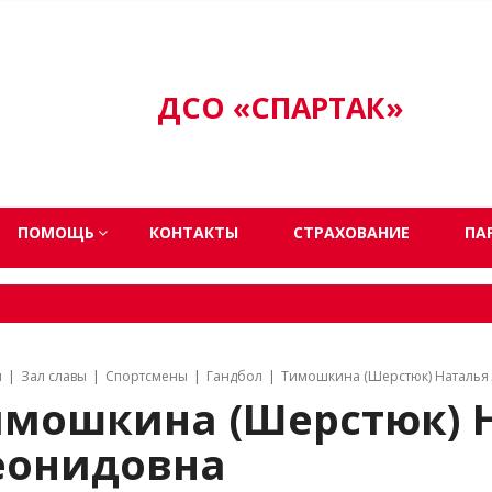
ДСО «СПАРТАК»
ПОМОЩЬ
КОНТАКТЫ
СТРАХОВАНИЕ
ПА
я
Зал славы
Спортсмены
Гандбол
Тимошкина (Шерстюк) Наталья
имошкина (Шерстюк) 
еонидовна