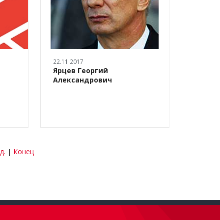
22.11.2017
22.11.20
Ярцев Георгий
Якуше
Александрович
Сергее
д.
|
Конец