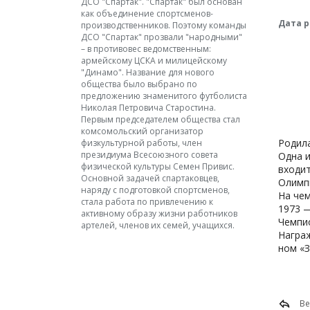
ДСО "Спартак". "Спартак" был основан
как объединение спортсменов-
Дата 
производственников. Поэтому команды
ДСО "Спартак" прозвали "народными"
– в противовес ведомственным:
армейскому ЦСКА и милицейскому
"Динамо". Название для нового
общества было выбрано по
предложению знаменитого футболиста
Николая Петровича Старостина.
Первым председателем общества стал
комсомольский организатор
Родила
физкультурной работы, член
президиума Всесоюзного совета
Одна и
физической культуры Семен Привис.
входит
Основной задачей спартаковцев,
Олимп
наряду с подготовкой спортсменов,
На чем
стала работа по привлечению к
1973 
активному образу жизни работников
Чемпи
артелей, членов их семей, учащихся.
Награ
ном «З
Ве