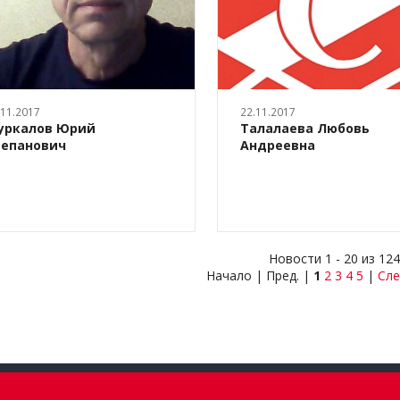
.11.2017
22.11.2017
уркалов Юрий
Талалаева Любовь
тепанович
Андреевна
Новости 1 - 20 из 124
Начало | Пред. |
1
2
3
4
5
|
Сле