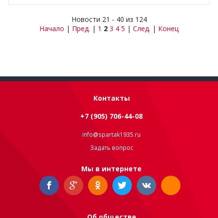
Новости 21 - 40 из 124
Начало
|
Пред.
|
1
2
3
4
5
|
След.
|
Конец
Контакты
+7 (905) 706-44-08
info@spartak1935.ru
Задать вопрос
Мы в интернете
Об обществе