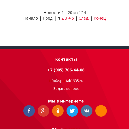
Новости 1 - 20 из 124
Начало | Пред. |
1
2
3
4
5
|
След.
|
Конец
Контакты
+7 (905) 706-44-08
info@spartak1935.ru
Задать вопрос
Мы в интернете