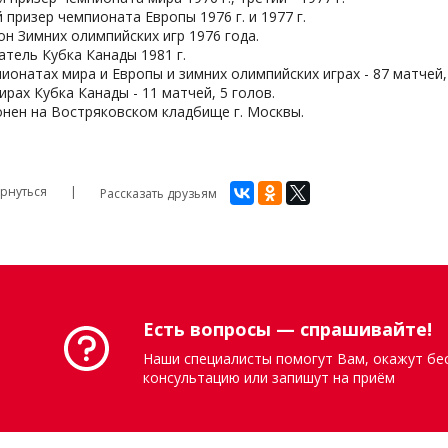
 призер чемпионата Европы 1976 г. и 1977 г.
н Зимних олимпийских игр 1976 года.
тель Кубка Канады 1981 г.
ионатах мира и Европы и зимних олимпийских играх - 87 матчей,
ирах Кубка Канады - 11 матчей, 5 голов.
нен на Востряковском кладбище г. Москвы.
рнуться
Рассказать друзьям
Есть вопросы — спрашивайте!
Наши специалисты помогут Вам, окажут бе
консультацию или запишут на приём