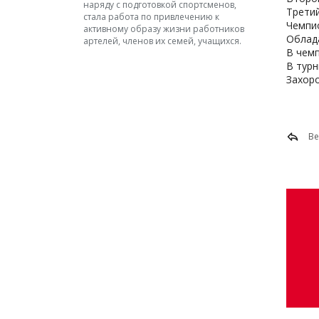
наряду с подготовкой спортсменов,
Третий
стала работа по привлечению к
Чемпио
активному образу жизни работников
Облада
артелей, членов их семей, учащихся.
В чемп
В турн
Захоро
Ве