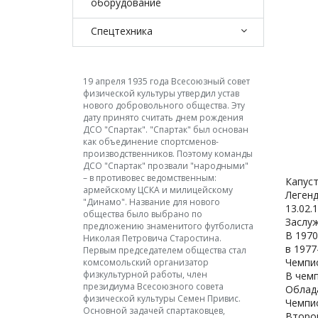
оборудование
Спецтехника
19 апреля 1935 года Всесоюзный совет
физической культуры утвердил устав
нового добровольного общества. Эту
дату принято считать днем рождения
ДСО "Спартак". "Спартак" был основан
как объединение спортсменов-
производственников. Поэтому команды
ДСО "Спартак" прозвали "народными"
– в противовес ведомственным:
Капус
армейскому ЦСКА и милицейскому
Легенд
"Динамо". Название для нового
13.02.1
общества было выбрано по
Заслу
предложению знаменитого футболиста
В 1970
Николая Петровича Старостина.
в 1977
Первым председателем общества стал
Чемпио
комсомольский организатор
физкультурной работы, член
В чемп
президиума Всесоюзного совета
Облада
физической культуры Семен Привис.
Чемпио
Основной задачей спартаковцев,
Второй