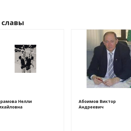
 славы
брамова Нелли
Абоимов Виктор
ихайловна
Андреевич