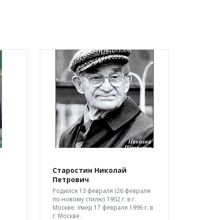
Старостин Николай
Берлин
Петрович
Давид Б
12 июля 
Родился 13 февраля (26 февраля
коммуна
по новому стилю) 1902 г. в г.
Трубной 
Москве. Умер 17 февраля 1996 г. в
увлёкся 
г. Москве.