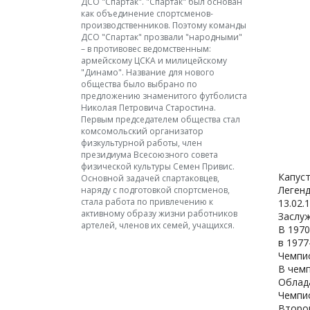
ДСО "Спартак". "Спартак" был основан
как объединение спортсменов-
производственников. Поэтому команды
ДСО "Спартак" прозвали "народными"
– в противовес ведомственным:
армейскому ЦСКА и милицейскому
"Динамо". Название для нового
общества было выбрано по
предложению знаменитого футболиста
Николая Петровича Старостина.
Первым председателем общества стал
комсомольский организатор
физкультурной работы, член
президиума Всесоюзного совета
физической культуры Семен Привис.
Капус
Основной задачей спартаковцев,
Легенд
наряду с подготовкой спортсменов,
стала работа по привлечению к
13.02.1
активному образу жизни работников
Заслу
артелей, членов их семей, учащихся.
В 1970
в 1977
Чемпио
В чемп
Облада
Чемпио
Второй