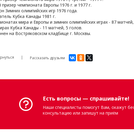
 призер чемпионата Европы 1976 г. и 1977 г.
н Зимних олимпийских игр 1976 года.
тель Кубка Канады 1981 г.
ионатах мира и Европы и зимних олимпийских играх - 87 матчей,
ирах Кубка Канады - 11 матчей, 5 голов.
нен на Востряковском кладбище г. Москвы.
рнуться
Рассказать друзьям
Есть вопросы — спрашивайте!
Наши специалисты помогут Вам, окажут бе
консультацию или запишут на приём