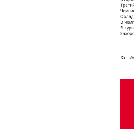
Третий
Чемпио
Облада
В чемп
В турн
Захоро
Ве