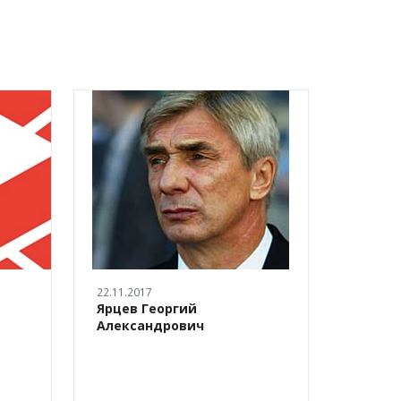
22.11.2017
22.11.20
Ярцев Георгий
Якуше
Александрович
Сергее