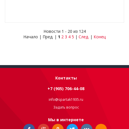
Новости 1 - 20 из 124
Начало | Пред. |
1
2
3
4
5
|
След.
|
Конец
Контакты
+7 (905) 706-44-08
info@spartak1935.ru
Задать вопрос
Мы в интернете